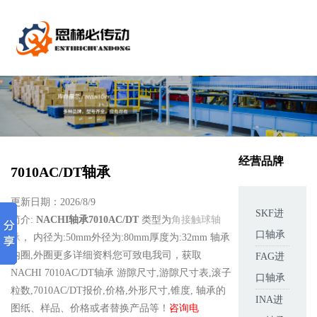
经营品牌
7010AC/DT轴承
更新日期：2026/8/9
SKF进
简介:
NACHI轴承7010AC/DT
类型为
角接触球轴
口轴承
承
， 内径为:50mm外径为:80mm厚度为:32mm 轴承
内圈,外圈更多详细资料您可致电我司，获取
FAG进
NACHI 7010AC/DT轴承 游隙尺寸,游隙尺寸表,滚子
口轴承
粒数,7010AC/DT报价,价格,外形尺寸,锥度, 轴承的
INA进
图纸、样品、价格或者替换产品等！
咨询电