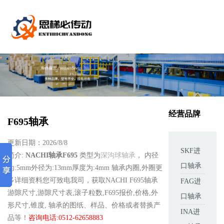
经营品牌
F695轴承
更新日期：2026/8/8
SKF进
简介:
NACHI轴承F695
类型为
深沟球轴承
， 内径
口轴承
为:5mm外径为:13mm厚度为:4mm 轴承内圈,外圈更
多详细资料您可致电我司，获取NACHI F695轴承
FAG进
游隙尺寸,游隙尺寸表,滚子粒数,F695报价,价格,外
口轴承
形尺寸,锥度, 轴承的图纸、样品、价格或者替换产
INA进
品等！
咨询电话:0512-62658883