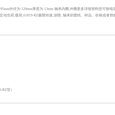
:95mm外径为:120mm厚度为:13mm 轴承内圈,外圈更多详细资料您可致
,额定动负荷,载荷,61819-RZ极限转速,游隙, 轴承的图纸、样品、价格或者
0-RZ型）