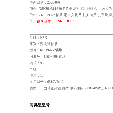
更新日期：2026/8/6
简介:
NSK轴承61819-RZ
类型为
深沟球轴承
， 内径为
取NSK 61819-RZ轴承 配合安装尺寸,安装尺寸,重量
等！
咨询电话:0512-62658883
品牌：NSK
系列：深沟球轴承
型号：
61819-RZ轴承
旧型号：1160819K轴承
内径：95
外径：120
厚度：13
参考型号：6819V轴承
类型：一面带密封圈的深沟球轴承(60000-RS型、6000
同类型型号