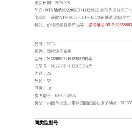
更新日期：2026/8/8
简介:
NTN轴承NJ2205ET+HJ2205E
类型为
圆柱滚子
电我司，获取NTN NJ2205ET+HJ2205E轴承 游隙尺
样品、价格或者替换产品等！
咨询电话:0512-62658883
品牌：NTN
系列：圆柱滚子轴承
型号：
NJ2205ET+HJ2205E轴承
旧型号：NJ2205E+HJ2205E轴承
内径：25
外径：52
厚度：18
参考型号：62505E轴承
类型：内圈单挡边并带斜挡圈的圆柱滚子轴承（NJ 0000+H
同类型型号