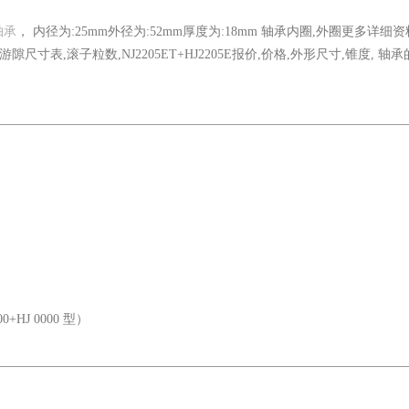
轴承
， 内径为:25mm外径为:52mm厚度为:18mm 轴承内圈,外圈更多详细
寸,游隙尺寸表,滚子粒数,NJ2205ET+HJ2205E报价,价格,外形尺寸,锥度, 轴
J 0000 型）