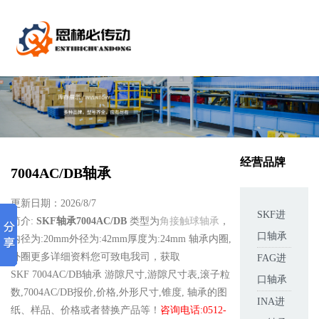
经营品牌
7004AC/DB轴承
更新日期：2026/8/7
SKF进
简介:
SKF轴承7004AC/DB
类型为
角接触球轴承
，
口轴承
内径为:20mm外径为:42mm厚度为:24mm 轴承内圈,
外圈更多详细资料您可致电我司，获取
FAG进
SKF 7004AC/DB轴承 游隙尺寸,游隙尺寸表,滚子粒
口轴承
数,7004AC/DB报价,价格,外形尺寸,锥度, 轴承的图
INA进
纸、样品、价格或者替换产品等！
咨询电话:0512-