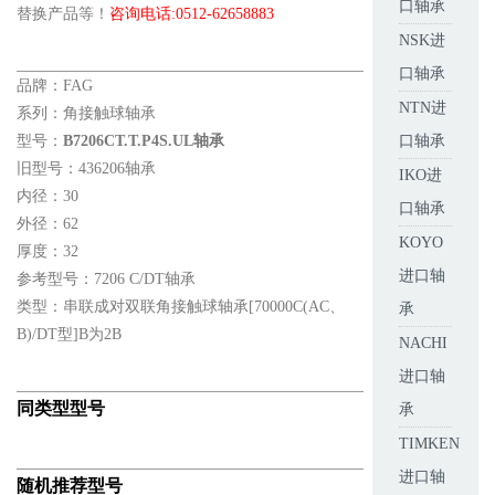
口轴承
替换产品等！
咨询电话:0512-62658883
NSK进
口轴承
品牌：FAG
NTN进
系列：角接触球轴承
型号：
B7206CT.T.P4S.UL轴承
口轴承
旧型号：436206轴承
IKO进
内径：30
口轴承
外径：62
KOYO
厚度：32
进口轴
参考型号：7206 C/DT轴承
类型：串联成对双联角接触球轴承[70000C(AC、
承
B)/DT型]B为2B
NACHI
进口轴
同类型型号
承
TIMKEN
进口轴
随机推荐型号