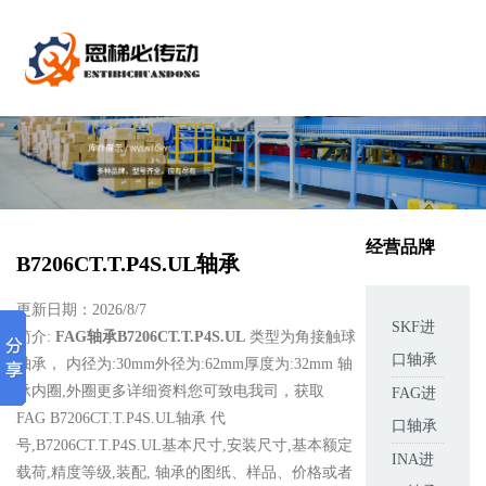
经营品牌
B7206CT.T.P4S.UL轴承
更新日期：2026/8/7
SKF进
简介:
FAG轴承B7206CT.T.P4S.UL
类型为角接触球
口轴承
轴承， 内径为:30mm外径为:62mm厚度为:32mm 轴
承内圈,外圈更多详细资料您可致电我司，获取
FAG进
FAG B7206CT.T.P4S.UL轴承 代
口轴承
号,B7206CT.T.P4S.UL基本尺寸,安装尺寸,基本额定
INA进
载荷,精度等级,装配, 轴承的图纸、样品、价格或者