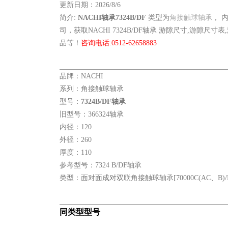
更新日期：2026/8/6
简介:
NACHI轴承7324B/DF
类型为
角接触球轴承
， 
司，获取NACHI 7324B/DF轴承 游隙尺寸,游隙尺寸
品等！
咨询电话:0512-62658883
品牌：NACHI
系列：角接触球轴承
型号：
7324B/DF轴承
旧型号：366324轴承
内径：120
外径：260
厚度：110
参考型号：7324 B/DF轴承
类型：面对面成对双联角接触球轴承[70000C(AC、B)/D
同类型型号