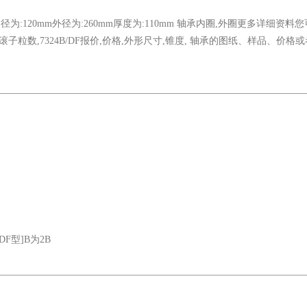
内径为:120mm外径为:260mm厚度为:110mm 轴承内圈,外圈更多详细资料
表,滚子粒数,7324B/DF报价,价格,外形尺寸,锥度, 轴承的图纸、样品、价格
F型]B为2B