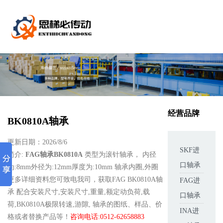
经营品牌
BK0810A轴承
更新日期：2026/8/6
SKF进
简介:
FAG轴承BK0810A
类型为滚针轴承， 内径
口轴承
为:8mm外径为:12mm厚度为:10mm 轴承内圈,外圈
更多详细资料您可致电我司，获取FAG BK0810A轴
FAG进
承 配合安装尺寸,安装尺寸,重量,额定动负荷,载
口轴承
荷,BK0810A极限转速,游隙, 轴承的图纸、样品、价
INA进
格或者替换产品等！
咨询电话:0512-62658883