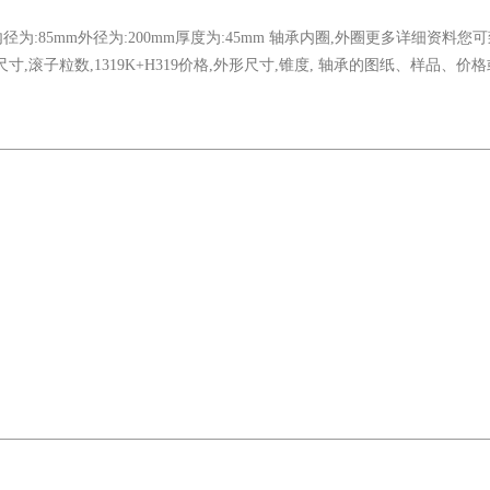
内径为:85mm外径为:200mm厚度为:45mm 轴承内圈,外圈更多详细资料您
本尺寸,滚子粒数,1319K+H319价格,外形尺寸,锥度, 轴承的图纸、样品、价
）