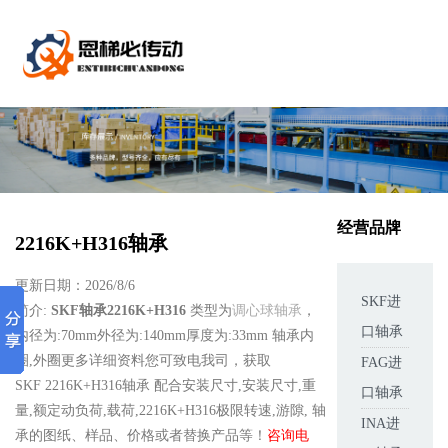
经营品牌
2216K+H316轴承
更新日期：2026/8/6
SKF进
简介:
SKF轴承2216K+H316
类型为
调心球轴承
，
口轴承
内径为:70mm外径为:140mm厚度为:33mm 轴承内
圈,外圈更多详细资料您可致电我司，获取
FAG进
SKF 2216K+H316轴承 配合安装尺寸,安装尺寸,重
口轴承
量,额定动负荷,载荷,2216K+H316极限转速,游隙, 轴
INA进
承的图纸、样品、价格或者替换产品等！
咨询电