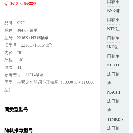
口轴承
话:0512-62658883
NSK进
口轴承
品牌：SKF
NTN进
系列：调心球轴承
型号：
2216K+H316轴承
口轴承
旧型号：2216K+H316轴承
IKO进
内径：70
口轴承
外径：140
KOYO
厚度：33
进口轴
参考型号：11514轴承
类型：带紧定套的调心球轴承（10000 K + H 0000
承
型）
NACHI
进口轴
同类型型号
承
TIMKEN
进口轴
随机推荐型号