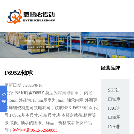
经营品牌
F695Z轴承
更新日期：2026/8/10
SKF进
简介:
NSK轴承F695Z
类型为
深沟球轴承
， 内径
口轴承
为:5mm外径为:13mm厚度为:4mm 轴承内圈,外圈更
多详细资料您可致电我司，获取NSK F695Z轴承 代
FAG进
号,F695Z基本尺寸,安装尺寸,基本额定载荷,精度等
口轴承
级,装配, 轴承的图纸、样品、价格或者替换产品
INA进
等！
咨询电话:0512-62658883