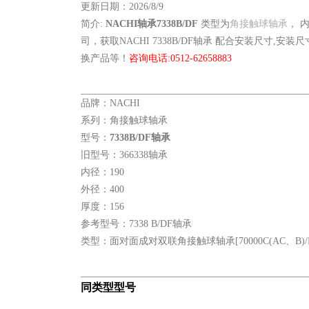
更新日期：2026/8/9
简介:
NACHI轴承7338B/DF
类型为
角接触球轴承
， 
司，获取NACHI 7338B/DF轴承 配合安装尺寸,安装
换产品等！
咨询电话:0512-62658883
品牌：NACHI
系列：角接触球轴承
型号：
7338B/DF轴承
旧型号：366338轴承
内径：190
外径：400
厚度：156
参考型号：7338 B/DF轴承
类型：面对面成对双联角接触球轴承[70000C(AC、B)/D
同类型型号