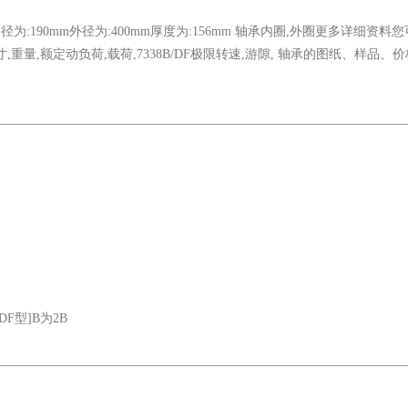
内径为:190mm外径为:400mm厚度为:156mm 轴承内圈,外圈更多详细资料
尺寸,重量,额定动负荷,载荷,7338B/DF极限转速,游隙, 轴承的图纸、样品、
F型]B为2B